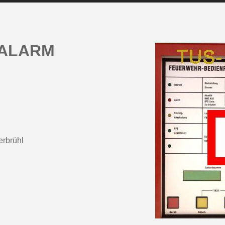
-ALARM
rbrühl