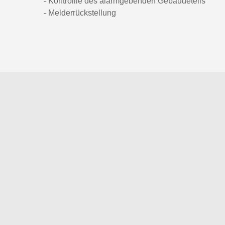
- Kontrollle des alarmgebenden Gebäudeteils
- Melderrückstellung