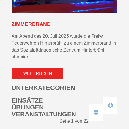
ZIMMERBRAND
Am Abend des 20. Juli 2025 wurde die Freiw.
Feuerwehren Hinterbrühl zu einem Zimmerbrand in
das Sozialpädagogische Zentrum Hinterbrühl
alarmiert.
WEITERLESEN
UNTERKATEGORIEN
EINSÄTZE
EINSÄTZE 2021
ÜBUNGEN
EINSÄTZE 2022
ÜBUNGEN 2021
VERANSTALTUNGEN
EINSÄTZE 2023
ÜBUNGEN 2022
Seite 1 von 22
EINSÄTZE 2024
ÜBUNGEN 2023