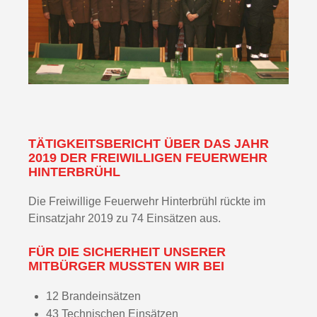
TÄTIGKEITSBERICHT ÜBER DAS JAHR
2019 DER FREIWILLIGEN FEUERWEHR
HINTERBRÜHL
Die Freiwillige Feuerwehr Hinterbrühl rückte im
Einsatzjahr 2019 zu 74 Einsätzen aus.
FÜR DIE SICHERHEIT UNSERER
MITBÜRGER MUSSTEN WIR BEI
12 Brandeinsätzen
43 Technischen Einsätzen