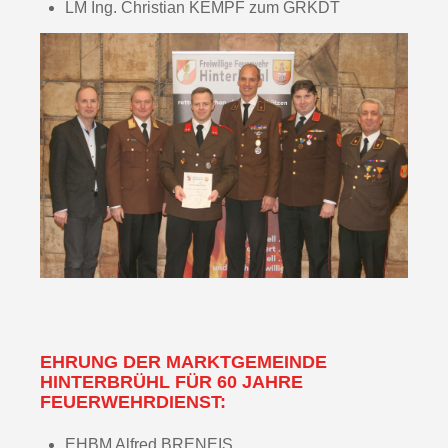
LM Ing. Christian KEMPF zum GRKDT
EHRUNG DER MARKTGEMEINDE
HINTERBRÜHL FÜR 60 JAHRE
FEUERWEHRDIENST:
EHBM Alfred BRENEIS