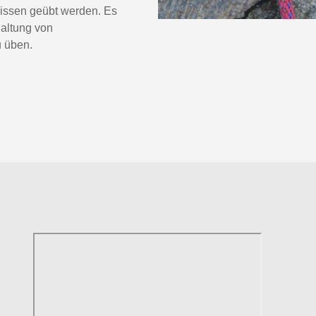
kissen geübt werden. Es
haltung von
 üben.