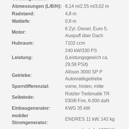
Abmessungen (L/B/H):
8,14 m/2,55 m/3,02 m
Radstand:
4,8 m
Wattiefe:
0,8 m
6 Zyl. Diesel, Euro 5,
Motor:
Auspuff über Dach
Hubraum:
7102 ccm
240 kW/330 PS
Leistung:
(Leistungsgewich ca.
29,58 PS/t)
Allison 3000 SP P
Getriebe:
Automatikgetriebe
Sperrdifferenzial:
vorne, hinten, mitte
Rotzler Treibmatik TR
Seilwinde:
030/6 Fire, 6.000 daN
Einbaugenerator:
KWG 35 kW
mobiler
ENDRES 11 kW, 142 kg
Stromgenerator: