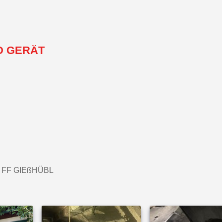
D GERÄT
 FF GIEßHÜBL