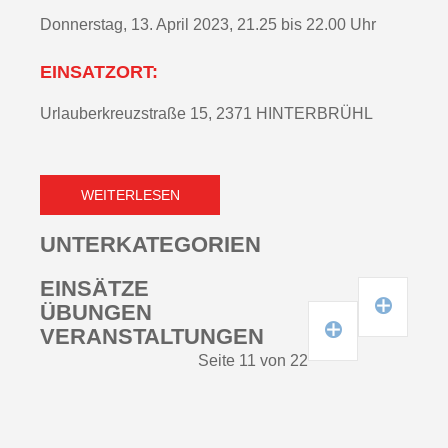
Donnerstag, 13. April 2023, 21.25 bis 22.00 Uhr
EINSATZORT:
Urlauberkreuzstraße 15, 2371 HINTERBRÜHL
WEITERLESEN
UNTERKATEGORIEN
EINSÄTZE
EINSÄTZE 2021
ÜBUNGEN
EINSÄTZE 2022
ÜBUNGEN 2021
VERANSTALTUNGEN
EINSÄTZE 2023
ÜBUNGEN 2022
Seite 11 von 22
EINSÄTZE 2024
ÜBUNGEN 2023
EINSÄTZE 2025
ÜBUNGEN 2024
ÜBUNGEN 2025