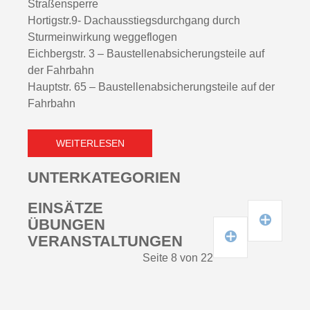
Straßensperre
Hortigstr.9- Dachausstiegsdurchgang durch
Sturmeinwirkung weggeflogen
Eichbergstr. 3 – Baustellenabsicherungsteile auf
der Fahrbahn
Hauptstr. 65 – Baustellenabsicherungsteile auf der
Fahrbahn
WEITERLESEN
UNTERKATEGORIEN
EINSÄTZE
EINSÄTZE 2021
ÜBUNGEN
EINSÄTZE 2022
ÜBUNGEN 2021
VERANSTALTUNGEN
EINSÄTZE 2023
ÜBUNGEN 2022
Seite 8 von 22
EINSÄTZE 2024
ÜBUNGEN 2023
EINSÄTZE 2025
ÜBUNGEN 2024
ÜBUNGEN 2025