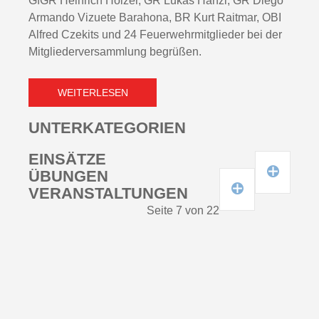
GfGR Heinrich Holzer, GR Lukas Hanzl, GR Diego
Armando Vizuete Barahona, BR Kurt Raitmar, OBI
Alfred Czekits und 24 Feuerwehrmitglieder bei der
Mitgliederversammlung begrüßen.
WEITERLESEN
UNTERKATEGORIEN
EINSÄTZE
EINSÄTZE 2021
ÜBUNGEN
EINSÄTZE 2022
ÜBUNGEN 2021
VERANSTALTUNGEN
EINSÄTZE 2023
ÜBUNGEN 2022
Seite 7 von 22
EINSÄTZE 2024
ÜBUNGEN 2023
EINSÄTZE 2025
ÜBUNGEN 2024
ÜBUNGEN 2025